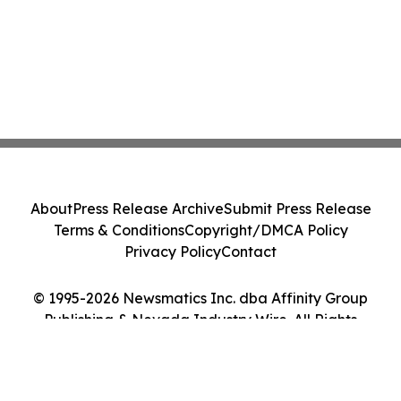
About
Press Release Archive
Submit Press Release
Terms & Conditions
Copyright/DMCA Policy
Privacy Policy
Contact
© 1995-2026 Newsmatics Inc. dba Affinity Group
Publishing & Nevada Industry Wire. All Rights
Reserved.
Cookie Settings / Your Privacy Choices