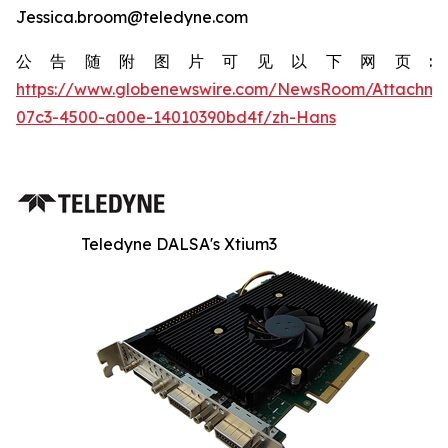
Jessica.broom@teledyne.com
公告随附图片可见以下网页:
https://www.globenewswire.com/NewsRoom/Attachm
07c3-4500-a00e-14010390bd4f/zh-Hans
Teledyne DALSA's Xtium3