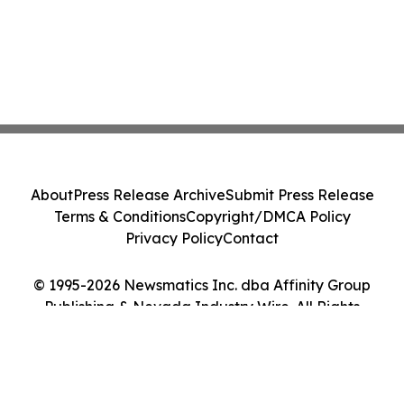
About
Press Release Archive
Submit Press Release
Terms & Conditions
Copyright/DMCA Policy
Privacy Policy
Contact
© 1995-2026 Newsmatics Inc. dba Affinity Group
Publishing & Nevada Industry Wire. All Rights
Reserved.
Cookie Settings / Your Privacy Choices