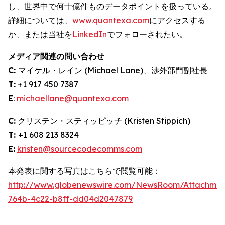
し、世界中で何十億件ものデータポイントを扱っている。
詳細については、
www.quantexa.com
にアクセスする
か、または当社を
LinkedIn
でフォローされたい。
メディア関連の問い合わせ
C:
マイケル・レイン (Michael Lane)、渉外部門副社長
T:
+1 917 450 7387
E
:
michaellane@quantexa.com
C:
クリステン・スティッピッチ (Kristen Stippich)
T:
+1 608 213 8324
E:
kristen@sourcecodecomms.com
本発表に関する写真はこちらで閲覧可能：
http://www.globenewswire.com/NewsRoom/Attachme
764b-4c22-b8ff-dd04d2047879