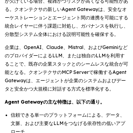
が欠けている場合、複雑かつリスクが高くなる可能性があ
る。クオンテクサの新しいAgent Gatewayは、安全なオ
ーケストレーションとエージェント間の連携を可能にする
統合レイヤーに伴う課題に対処し、ガバナンスを執行し、
分散型システム全体における説明可能性を確保する。
企業は、OpenAI、Claude、Mistral、およびGeminiなど
のプロバイダーによるLLM、または独自のLLMを利用す
ることで、既存の企業スタックとのシームレスな統合が可
能となる。クオンテクサのMCP Serverで稼働するAgent
Gatewayは、エージェントが企業のシステムおよびデー
タと安全かつ大規模に対話する方式を標準化する。
Agent Gatewayの主な特徴は、以下の通り。
信頼できる単一のプラットフォームによる、データ、
文脈、および主要なLLMをつなげる依存性の低いアプ
ローチ