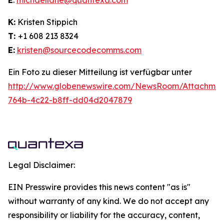
E
:
michaellane@quantexa.com
K:
Kristen Stippich
T:
+1 608 213 8324
E:
kristen@sourcecodecomms.com
Ein Foto zu dieser Mitteilung ist verfügbar unter
http://www.globenewswire.com/NewsRoom/Attachme
764b-4c22-b8ff-dd04d2047879
Legal Disclaimer:
EIN Presswire provides this news content "as is"
without warranty of any kind. We do not accept any
responsibility or liability for the accuracy, content,