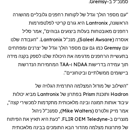
סמנכ"ל
ב-
Gremsy
.
"עם מספר הולך וגדל של לקוחות
רחפנים
גלובליים מהשורה
הראשונה,
Lantronix
היא גורם קריטי לפלטפורמות
רחפנים
מאובטחות בעלות ביצועים גבוהים", אמר סליל
אוסרה
(
Saleel Awsare
)
, מנכ"ל
Lantronix
. "העבודה שלנו
עם
Gremsy
כמו גם עם מספר הולך וגדל של יצרנים ומפתחים
בתעשיית
הרחפנים
מדגימה את היכולת שלנו לספק בקנה מידה
תוך עמידה בדרישות NDAA ו-TAA המחמירות הנדרשות
ביישומים ממשלתיים וביטחוניים".
"השילוב של מודול המצלמה התרמית הגלויה של
Hadron
ותוכנת
Prism
בפתרון של
Lantronix
מביא יכולות
עיבוד אותות תמונה ובינה מלאכותית מתקדמות למכשירי קצה",
אמר מייק
וולטרס
(
Mike Walters
)
, סמנכ"ל ניהול
מוצר
ים
ב-
Teledyne
FLIR OEM. "כעת היא תאיץ את הפיתוח
של פתרונות מצלמה מהדור הבא התומכים בבינה מלאכותית