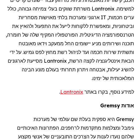
למשימה.
Lantronix
משרתת שווקים בעלי צמיחה גבוהה, כולל
ערים חכמות,
IT
ארגוני ומערכות בלתי מאוישות מסחריות
וביטחוניות, ומאפשרת ללקוחות לייעל את התפעול ולהאיץ את
הטרנספורמציה הדיגיטלית. הפורטפוליו המקיף שלה של חומרה,
תוכנה ושירותים מניע יישומים החל ממעקב וידאו מאובטח
ותשתית שירות חכמה ועד לניהול רשת מחוץ לפס גמיש. על ידי
הבאת אינטליגנציה לקצה הרשת,
Lantronix
מסייעת לארגונים
להשיג יעילות, אבטחה ויתרון תחרותי בעולם מונע הבינה
המלאכותית של ימינו.
למידע נוסף, בקרו באתר
Lantronix
.
אודות
Gremsy
Gremsy
היא ספקית בעלת שם עולמי של מערכות
גימבל
ומצלמות מתקדמות
לרחפנים
. הפתרונות האיכותיים
שלהם נועדו לענות על הצרכים התובעניים של אנשי מקצוע