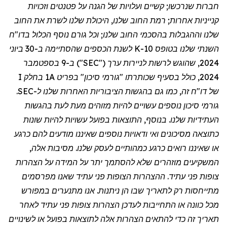
חברות שנרכשו; קשיים ועלויות של הגנה על פטנטים וזכויות
קנייניות אחרות; רמת החוב שלנו, היכולת שלנו לשרת את החוב
שלנו וההגבלות בהסכמי החוב שלנו; וכל גורם נוסף הכלול בדו
"
ח
השנתי שלנו בטופס 10-K לשנת הכספים שהסתיימה ב-30 ביוני
2024, שהוגש לרשות לניירות ערך ("SEC") ב-9 בספטמבר
2024, כולל בסעיף שכותרתו "גורמי סיכון" בפריט 1A בחלק I
של דו
"
ח זה, כמו גם בהגשות הציבוריות האחרות שלנו ל-SEC.
גורמי סיכון נוספים עשויים להיות מזוהים מעת לעת בהגשות
העתידיות שלנו. בנוסף, התוצאות בפועל עשויות להיות שונות
כתוצאה מסיכונים ואי ודאויות נוספים שאיננו מודעים להם כרגע
או שאיננו רואים כרגע כמהותיים לעסק שלנו. מסיבות אלה,
המשקיעים מוזהרים שלא להסתמך יתר על המידה על הצהרות
צופות פני עתיד. ההצהרות הצופות פני עתיד שאנו מפרסמים
מתייחסות רק לתאריך שבו הן ניתנות. אנו מתנערים במפורש
מכל כוונה או התחייבות לעדכן הצהרות צופות פני עתיד לאחר
תאריך זה כדי להתאים הצהרות אלה לתוצאות בפועל או לשינויים