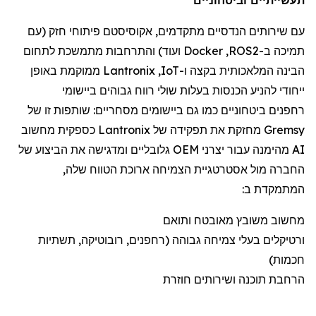
עם שירותי
ם הנדסיים מתקדמים
,
אקוסיסטם
פיתוח
י
חזק (
עם
תמיכה
ב-
ROS2
,
Docker
ועוד) והתרחבות מתמשכת לתחום
הבינה המלאכותית
בקצה
ו-
IoT
,
Lantronix
ממוקמת
באופן
ייחודי להניע הכנסות בעלות שולי רווח גבוהים ביישומי
רחפנים
ביטחוניים
כמו גם
ביישומי
ם
מסחריים:
שותפות זו של
Gremsy
מחזקת את תפקידה של
Lantronix
כספקית מחשוב
AI מהימנה עבור יצרני OEM גלובליים ומדגישה את הביצוע של
החברה מול אסטרטגיית הצמיחה ארוכת הטווח שלה,
המתמקדת ב:
מחשוב משובץ מאובטח ותואם
ורטיקלים
בעלי צמיחה גבוהה (
רחפנים
, רובוטיקה, תשתיות
חכמות)
הרחבת תוכנה ושירותים חוזרת