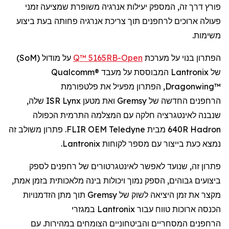
פורץ דרך זה, המספק יעילות אנרגיה משופרת
שמציעה
זמני
פעולה ארוכים
ל
רחפנים
תוך צריכת אנרגיה פחותה בעת
ביצוע
משימות.
הפתרון בנוי על מערכת
Open
-Q™ 5165RB
על מודול (
SoM
)
של
Lantronix
המבוססת על מעבד
Qualcomm®
Dragonwing™
, הפתרון מפעיל את פלטפורמת
הרחפנים
החדשה של
Gremsy
ואת מטען
Lynx
ISR שלה,
שנבנה לאינטגרציה חלקה עם המצלמה התרמית הכפולה
Hadron
640R מבית
Teledyne
FLIR OEM. פתרון משולב זה
נמצא כעת בייצור עם מספר לקוחות
Lantronix
.
פתרון זה, שנועד לאפשר
לאינטגרטורים
של
רחפנים
לספק
ביצועים גבוהים, הספק נמוך ויכולות בינה מלאכותית בזמן אמת,
מקצר את זמן היציאה לשוק של
Gremsy
תוך מתן הזדמנויות
הכנסה ארוכות טווח עבור
Lantronix
במגזרי
הרחפנים
המסחריים והביטחוניים הצומחים במהירות. עם