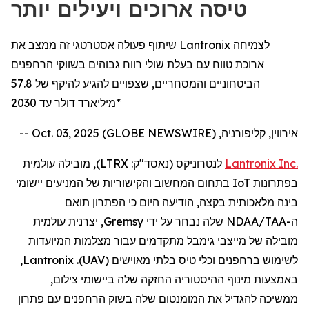
טיסה ארוכים ויעילים יותר
שיתוף פעולה אסטרטגי זה ממצב את Lantronix לצמיחה
ארוכת טווח עם בעלת שולי רווח גבוהים בשווקי הרחפנים
הביטחוניים והמסחריים, שצפויים להגיע להיקף של 57.8
מיליארד דולר עד 2030*
אירווין, קליפורניה, Oct. 03, 2025 (GLOBE NEWSWIRE) --
Inc.
Lantronix
לנטרוניקס
(נאסד"ק:
LTRX
), מובילה עולמית
בפתרונות
IoT
בתחום המחשוב והקישוריות של המניעים יישומי
בינה מלאכותית בקצה,
הודיעה
היום
כי
ה
פתרון תואם
ה
-
NDAA/TAA
שלה
נבחר על ידי
Gremsy
, יצרנית עולמית
מובילה של מייצבי
גימבל
מתקדמים
עבור
מצלמות
המיועדות
לשימוש
ב
רחפנים
וכלי טיס בלתי מאוישים (
UAV
).
Lantronix
,
באמצעות
מינוף ההיסטוריה החזקה שלה ביישומי
צילום
,
ממשיכה
להגדיל
את המומנטום שלה בשוק
הרחפנים
עם פתרון