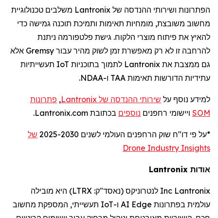
הפתרונות ושירותי ההנדסה של
Lantronix
משלבים טכנולוגיית
מחשוב משובצת, מומחיות תאימות ותמיכת תוכנה גמישה כדי
להאיץ את פיתוח מוצרי הלקוח. גישת פלטפורמה ניתנת
להרחבה זו לא רק מאפשרת זמן לשוק מהיר עבור
Gremsy
אלא
גם ממצבת את
Lantronix
לתמוך בתוכניות
IoT
תעשייתיות
עתידיות הדורשות תאימות TAA ו-NDAA.
למידע נוסף על
שירותי ההנדסה של
Lantronix
,
פתרונות
SOM
ויישומי
רחפנים
נוספים
בכתובת Lantronix.com.
*על פי דו
"
ח שוק
הרחפנים
העולמי לשנים 2025-2030
של
Drone Industry Insights
אודות
Lantronix
Lantronix
Inc
לנטרוניקס
(נאסד"ק:
LTRX
) היא מובילה
עולמית בפתרונות
Edge
AI
ו-
IoT
תעשייתי, המספקת מחשוב
חכם, קישוריות מאובטחת וניהול מרחוק עבור יישומים קריטיים