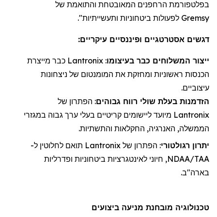
בפלטפורמת
הרחפנים
המאובטחת והתואמת של
Gremsy
לפעולות ביטחוניות ותעשייתיות".
דגשים אסטרטגיים ופיננסיים עיקריים:
ייצור
ה
משלוחי
ם כבר בעיצומו
:
Lantronix
כבר מייצרת
הכנסות ראשוניות ו
מחזקת את
המומנטום של ניצחונות
עיצוביים.
הזדמנות בעלת שולי רווח גבוהים
: הפתרון של
Lantronix
מיועד ליישומים קריטיים בעלי ערך גבוה במגזרי
הממשלה, האנרגיה, החקלאות והתשתיות.
יתרון רגולטורי
: הפתרון של
Lantronix
תואם לחלוטין ל-
NDAA/TAA, חיוני לאינטגרציות ביטחוניות ופדרליות
בארה"ב.
טכנולוגיה מובחנת מניעה ביצועים