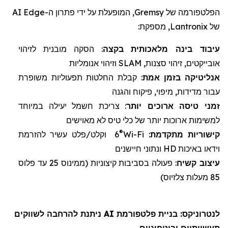
הפלטפורמה של
Gremsy
, המופעלת על ידי פתרון ה-
Edge
AI
של
Lantronix
, מספקת:
עיבוד בינה מלאכותית
ב
קצה
: הסקה מובנית לזיהוי
אובייקטים, זיהוי סצנות,
SLAM
וזיהוי אנומליות
אנליטיקה
בזמן אמת
: קבלת החלטות תפעוליות משופרת
עבור מדידות, מיפוי, פיקוח והגנה
זמני טיסה
ארוכים יותר
: צריכת חשמל יעילה במיוחד
למשימות ארוכות יותר של
כלי טיס לא מאוישים
®
קישוריות מתקדמת
:
Wi-Fi
6
וקלט/פלט עשיר להזרמת
וידאו באיכות
HD
ונתוני חיישנים
עיצוב
קשיח
: פעולה בסביבות קיצוניות (
ממינוס 25 עד פלוס
85 מעלות צלזיוס)
לנטרוניקס
: בניית פלטפורמת AI ניתנת להרחבה לשווקים
תעשייתיים וביטחוניים