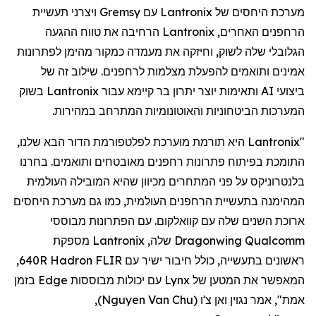
מערכת היחסים של
Lantronix
עם
Gremsy
ויצרני תעשיית
הרחפנים
האחרים,
Lantronix
הרחיבה את טווח ההגעה
הגלובלי שלה לשוק, וחיזקה את מעמדה כמקור מהימן לפתרונות
אמינים ותואמים להפעלת מצלמות
לרחפנים
. שילוב זה של
ביצועי AI ותאימות יוצר יתרון בר קיימא עבור
Lantronix
בשוק
המערכות הביטחוניות והאוטונומיות המתרחב במהירות.
"
Lantronix
היא תורמת מוערכת לפלטפורמת הדור הבא שלנו,
התומכת בפיתוח פתרונות
רחפנים
מאובטחים ותואמים. בחרנו
בלנטרוניקס
על פני המתחרים מכיוון שהיא המובילה העולמית
המהימנה בתעשיית
הרחפנים
העולמית, כמו גם מערכת היחסים
ארוכת השנים שלה עם
קוואלקום
. עם הפתרונות מבוססי
Qualcomm
Dragonwing
שלה,
Lantronix
מספקת
ראשונים בתעשייה, כולל חיבור ישיר עם FLIR
Hadron
640R,
המאפשר את המטען של
Lynx
עם יכולות מבוססות
Edge
בזמן
אמת", אמר
נגוין
ואן
צ'ו
(
Nguyen Van Chu
)
,