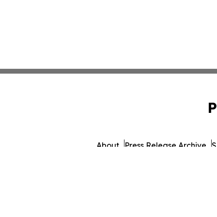
P
About
Press Release Archive
S
© 1995-2026 Newsmatics