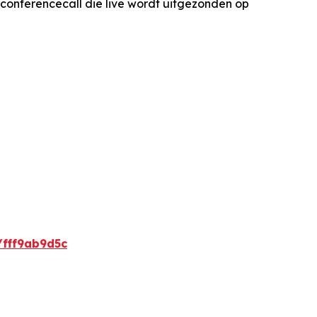
conferencecall die live wordt uitgezonden op
/fff9ab9d5c