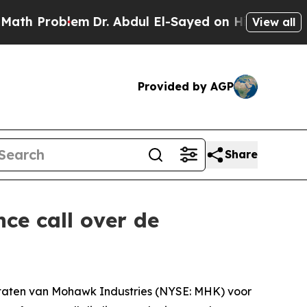
 Problem
Dr. Abdul El-Sayed on Historic Michigan 
View all
Provided by AGP
Share
ce call over de
taten van Mohawk Industries (NYSE: MHK) voor