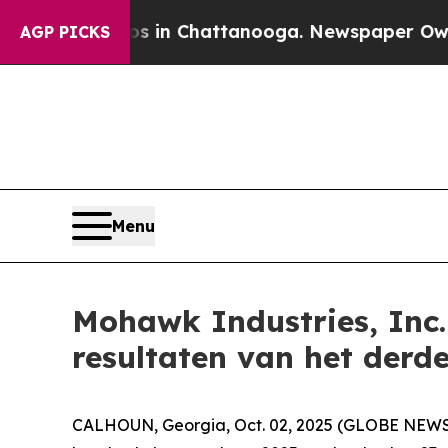
pse
Chaos in Chattanooga. Newspaper Owner Call
AGP PICKS
Menu
Mohawk Industries, Inc. 
resultaten van het derd
CALHOUN, Georgia, Oct. 02, 2025 (GLOBE NEWSW