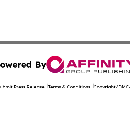
owered By
ubmit Press Release
Terms & Conditions
Copyright/DMCA
 Inc. dba Affinity Group Publishing & Nevada Industry Wir
Cookie Settings / Your Privacy Choices