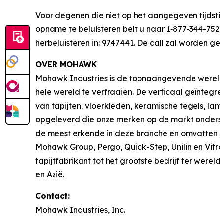
Voor degenen die niet op het aangegeven tijdst
opname te beluisteren belt u naar 1‑877‑344-75
herbeluisteren in: 9747441. De call zal worden 
OVER MOHAWK
Mohawk Industries is de toonaangevende wereld
hele wereld te verfraaien. De verticaal geïnteg
van tapijten, vloerkleden, keramische tegels, l
opgeleverd die onze merken op de markt onders
de meest erkende in deze branche en omvatten Am
Mohawk Group, Pergo, Quick-Step, Unilin en Vit
tapijtfabrikant tot het grootste bedrijf ter we
en Azië.
Contact:
Mohawk Industries, Inc.