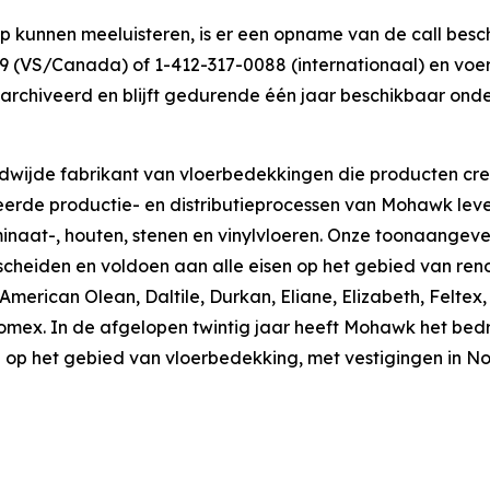
ip kunnen meeluisteren, is er een opname van de call bes
29 (VS/Canada) of 1-412-317-0088 (internationaal) en vo
gearchiveerd en blijft gedurende één jaar beschikbaar ond
wijde fabrikant van vloerbedekkingen die producten cre
reerde productie- en distributieprocessen van Mohawk lev
aminaat-, houten, stenen en vinylvloeren. Onze toonaange
cheiden en voldoen aan alle eisen op het gebied van ren
erican Olean, Daltile, Durkan, Eliane, Elizabeth, Feltex
romex. In de afgelopen twintig jaar heeft Mohawk het b
reld op het gebied van vloerbedekking, met vestigingen in