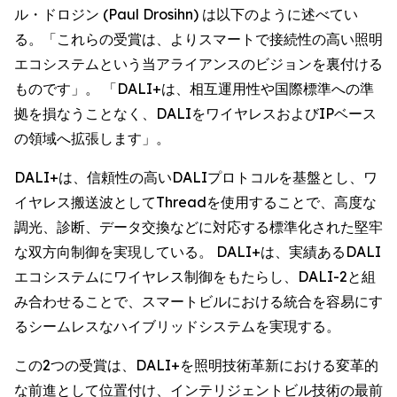
ル・ドロジン (Paul Drosihn) は以下のように述べてい
る。「これらの受賞は、よりスマートで接続性の高い照明
エコシステムという当アライアンスのビジョンを裏付ける
ものです」。 「DALI+は、相互運用性や国際標準への準
拠を損なうことなく、DALIをワイヤレスおよびIPベース
の領域へ拡張します」。
DALI+は、信頼性の高いDALIプロトコルを基盤とし、ワ
イヤレス搬送波としてThreadを使用することで、高度な
調光、診断、データ交換などに対応する標準化された堅牢
な双方向制御を実現している。 DALI+は、実績あるDALI
エコシステムにワイヤレス制御をもたらし、DALI-2と組
み合わせることで、スマートビルにおける統合を容易にす
るシームレスなハイブリッドシステムを実現する。
この2つの受賞は、DALI+を照明技術革新における変革的
な前進として位置付け、インテリジェントビル技術の最前