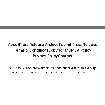
About
Press Release Archive
Submit Press Release
Terms & Conditions
Copyright/DMCA Policy
Privacy Policy
Contact
© 1995-2026 Newsmatics Inc. dba Affinity Group
Publishing & Nevada Industry Wire. All Rights
Reserved.
Cookie Settings / Your Privacy Choices